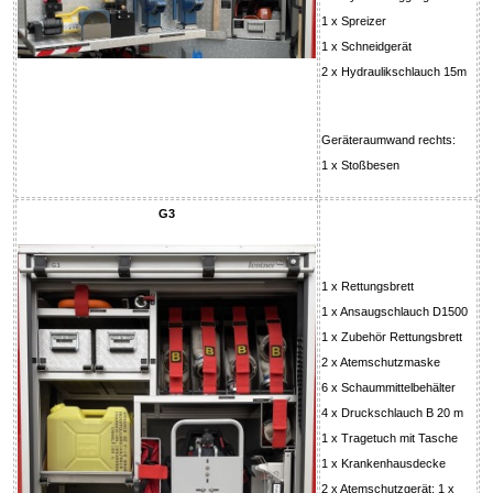
1 x Spreizer
1 x Schneidgerät
2 x Hydraulikschlauch 15m
Geräteraumwand rechts:
1 x Stoßbesen
G3
1 x Rettungsbrett
1 x Ansaugschlauch D1500
1 x Zubehör Rettungsbrett
2 x Atemschutzmaske
6 x Schaummittelbehälter
4 x Druckschlauch B 20 m
1 x Tragetuch mit Tasche
1 x Krankenhausdecke
2 x Atemschutzgerät; 1 x