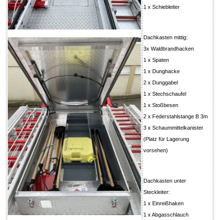
1 x Schiebleiter
Dachkasten mittig:
3x Waldbrandhacken
1 x Spaten
1 x Dunghacke
2 x Dunggabel
1 x Stechschaufel
1 x Stoßbesen
2 x Federstahlstange B 3m
3 x Schaummittelkanister
(Platz für Lagerung
vorsehen)
Dachkasten unter
Steckleiter:
1 x Einreißhaken
1 x Abgasschlauch