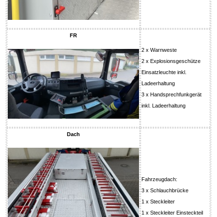
FR
2 x Warnweste
2 x Explosionsgeschütze
Einsatzleuchte inkl.
Ladeerhaltung
3 x Handsprechfunkgerät
inkl. Ladeerhaltung
Dach
Fahrzeugdach:
3 x Schlauchbrücke
1 x Steckleiter
1 x Steckleiter Einsteckteil