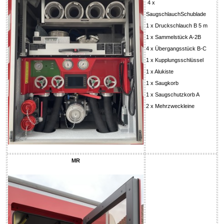
4 x
SaugschlauchSchublade
1 x Druckschlauch B 5 m
1 x Sammelstück A-2B
4 x Übergangsstück B-C
1 x Kupplungsschlüssel
1 x Alukiste
1 x Saugkorb
1 x Saugschutzkorb A
2 x Mehrzweckleine
MR