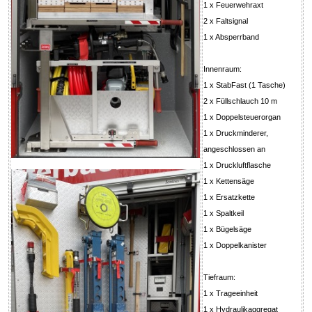
1 x Feuerwehraxt
2 x Faltsignal
1 x Absperrband
Innenraum:
1 x StabFast (1 Tasche)
2 x Füllschlauch 10 m
1 x Doppelsteuerorgan
1 x Druckminderer,
angeschlossen an
1 x Druckluftflasche
1 x Kettensäge
1 x Ersatzkette
1 x Spaltkeil
1 x Bügelsäge
1 x Doppelkanister
Tiefraum:
1 x Trageeinheit
1 x Hydraulikaggregat