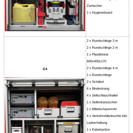
Zumischer
1 x Hygieneboard
2 x Rundschlinge 3 m
2 x Rundschlinge 2 m
1 x Plastikkiste
600x400x170
2 x Rundschlinge 4 m
G4
1 x Rundschlinge
2 x Schäkel
6 x Bindestrang
4 x Seilschlauchhalter
1 x Seifenkartuschen
1 x Mittelschaumrohr
4 x Verkehrsblitzleuchte inkl.
Ladeerhaltung
1 x Kübelspritze