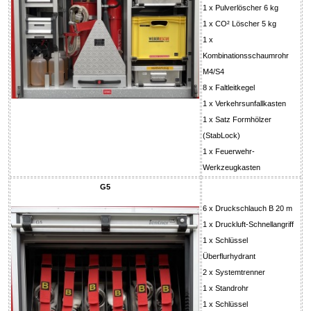
1 x Pulverlöscher 6 kg
1 x CO² Löscher 5 kg
1 x
Kombinationsschaumrohr
M4/S4
8 x Faltleitkegel
1 x Verkehrsunfallkasten
1 x Satz Formhölzer
(StabLock)
1 x Feuerwehr-
Werkzeugkasten
G5
6 x Druckschlauch B 20 m
1 x Druckluft-Schnellangriff
1 x Schlüssel
Überflurhydrant
2 x Systemtrenner
1 x Standrohr
1 x Schlüssel