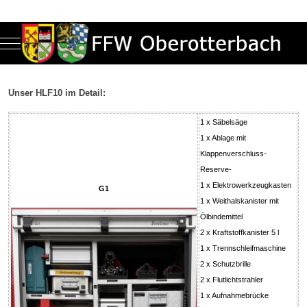
Mobile Menu Toggle
Unser HLF10 im Detail:
1 x Säbelsäge
1 x Ablage mit
Klappenverschluss-
Reserve-
1 x Elektrowerkzeugkasten
G1
1 x Weithalskanister mit
Ölbindemittel
2 x Kraftstoffkanister 5 l
1 x Trennschleifmaschine
2 x Schutzbrille
2 x Flutlichtstrahler
1 x Aufnahmebrücke