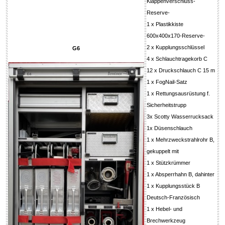
Klappenverschluss-
Reserve-
1 x Plastikkiste
600x400x170-Reserve-
2 x Kupplungsschlüssel
G6
4 x Schlauchtragekorb C
12 x Druckschlauch C 15 m
1 x FogNail-Satz
1 x Rettungsausrüstung f.
Sicherheitstrupp
3x Scotty Wasserrucksack
1x Düsenschlauch
1 x Mehrzweckstrahlrohr B,
gekuppelt mit
1 x Stützkrümmer
1 x Absperrhahn B, dahinter
1 x Kupplungsstück B
Deutsch-Französisch
1 x Hebel- und
Brechwerkzeug