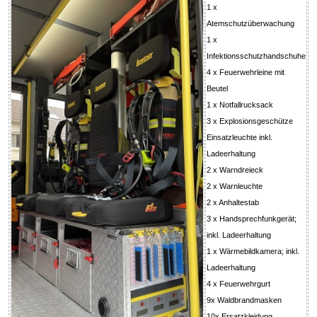
1 x
Atemschutzüberwachung
1 x
Infektionsschutzhandschuhe
4 x Feuerwehrleine mit
Beutel
1 x Notfallrucksack
3 x Explosionsgeschütze
Einsatzleuchte inkl.
Ladeerhaltung
2 x Warndreieck
2 x Warnleuchte
2 x Anhaltestab
3 x Handsprechfunkgerät;
inkl. Ladeerhaltung
1 x Wärmebildkamera; inkl.
Ladeerhaltung
4 x Feuerwehrgurt
9x Waldbrandmasken
10x Ersatzkleidung