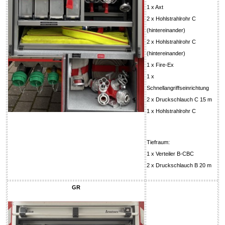
1 x Axt
2 x Hohlstrahlrohr C
(hintereinander)
2 x Hohlstrahlrohr C
(hintereinander)
1 x Fire-Ex
1 x
Schnellangriffseinrichtung
2 x Druckschlauch C 15 m
1 x Hohlstrahlrohr C
Tiefraum:
1 x Verteiler B-CBC
2 x Druckschlauch B 20 m
GR