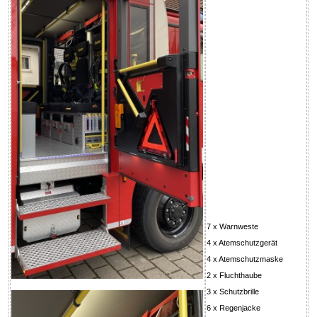
7 x Warnweste
4 x Atemschutzgerät
4 x Atemschutzmaske
2 x Fluchthaube
3 x Schutzbrille
6 x Regenjacke