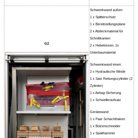
Schwenkwand außen:
1 x Splitterschutz
1 x Bereitstellungsplane
2 x Abdeckmaterial für
Schnittkanten
G2
2 x Hebekissen; 1x
Unterbaumaterial
Schwenkwand innen:
2 x Hydraulische Winde
1 x Satz Rettungszylinder (2
Zylinder)
1 x Airbag-Sicherung
1 x Schwelleraufsatz
Gerätewand:
1 x Paar Schachthaken
1 x Bolzenschneider
1 x Spalthammer