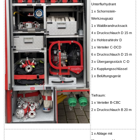
Unterflurhydrant
1 x Schornstein-
Werkzeugsatz
1 x Waldbrandrucksack
4 x Druckschlauch D 15 m
2 x Hohlstrahlrohr D
1 x Verteiler C-DCD
6 x Druckschlauch D 15 m
3 x Übergangsstück C-D
2 x Kupplungsschlüssel
1 x Belüftungsgerät
Tiefraum:
1 x Verteiler B-CBC
2 x Druckschlauch B 20 m
1 x Ablage mit