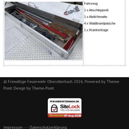
Fahrzeug
1 x Abschleppseil
1 x Abdichtmatte
4 x Waldbrandpatsche
1 x Krankentrage
© Freiwillige Feuerwehr Oberotterbach 2026, Powered by
Theme-
Point
. Design by
Theme-Point
Impressum
- - -
Datenschutzerklärung