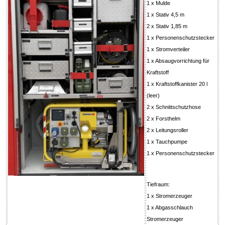
1 x Mulde
1 x Stativ 4,5 m
2 x Stativ 1,85 m
1 x Personenschutzstecker
1 x Stromverteiler
1 x Absaugvorrichtung für
Kraftstoff
1 x Kraftstoffkanister 20 l
(leer)
2 x Schnittschutzhose
2 x Forsthelm
2 x Leitungsroller
1 x Tauchpumpe
1 x Personenschutzstecker
Tiefraum:
1 x Stromerzeuger
1 x Abgasschlauch
Stromerzeuger